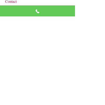
Contact
Inscrivez-vous à la newsletter
mensuelle
"Les Renaissantes !"
S'inscrire
Instagram /
Facebook
© 2025 by Eden Capillaire.