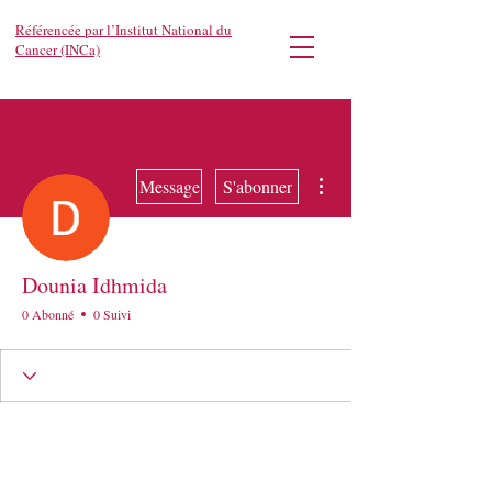
Référencée par l’Institut National du
Cancer (INCa)
Plus d'actions
Message
S'abonner
Dounia Idhmida
0 Abonné
0 Suivi