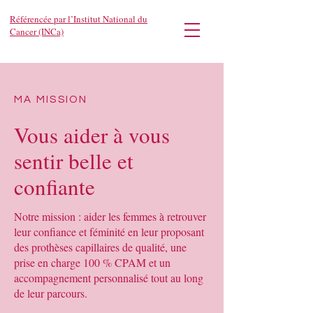
Référencée par l’Institut National du
Cancer (INCa)
MA MISSION
Vous aider à vous
sentir belle et
confiante
Notre mission : aider les femmes à retrouver
leur confiance et féminité en leur proposant
des prothèses capillaires de qualité, une
prise en charge 100 % CPAM et un
accompagnement personnalisé tout au long
de leur parcours.